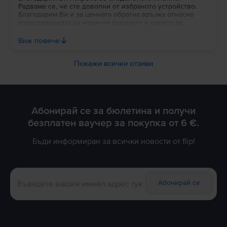
Радваме се, че сте доволни от избраното устройство.
Благодарим Ви и за ценната обратна връзка относно
известяванията за налични продукти и идеята за
портфейл в потребителския профил. Постоянно работим
върху подобряването на платформата и Вашите
Виж повече
предложения са важна част от развитието на Flip. Ще се
радваме да продължим да бъдем Ваш избор и занапред.
Благодарим Ви за доверието!
Покажи всички отзиви
Абонирай се за бюлетина и получи
безплатен ваучер за покупка от 6 €.
Бъди информиран за всички новости от flip!
Абонирай се