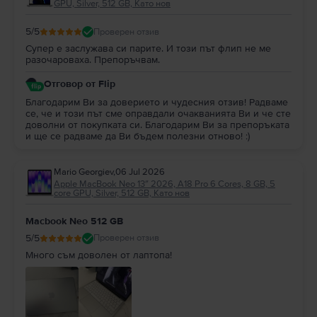
GPU, Silver, 512 GB, Като нов
5
/5
Проверен отзив
Супер е заслужава си парите. И този път флип не ме
разочароваха. Препоръчвам.
Отговор от Flip
Благодарим Ви за доверието и чудесния отзив! Радваме
се, че и този път сме оправдали очакванията Ви и че сте
доволни от покупката си. Благодарим Ви за препоръката
и ще се радваме да Ви бъдем полезни отново! :)
Mario Georgiev
,
06 Jul 2026
Apple MacBook Neo 13″ 2026, A18 Pro 6 Cores, 8 GB, 5
core GPU, Silver, 512 GB, Като нов
Macbook Neo 512 GB
5
/5
Проверен отзив
Много съм доволен от лаптопа!