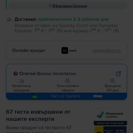
Ефективна батерия
Доставка:
приблизително 2-3 работни дни
Вземане от офис на Speedy, Econt или Sameday
99
89
99
85
Easybox
:
1
€ / 3
ЛВ
или
куриер
2
€ / 5
ЛВ
Онлайн кредит
подробности
Опитай Genius безплатно
Безаплано
Ексклузивни
Връщане
връщане
оферти
60 дни
Част от групата
67 теста извършени от
нашите експерти
Всеки продукт се тества по 67