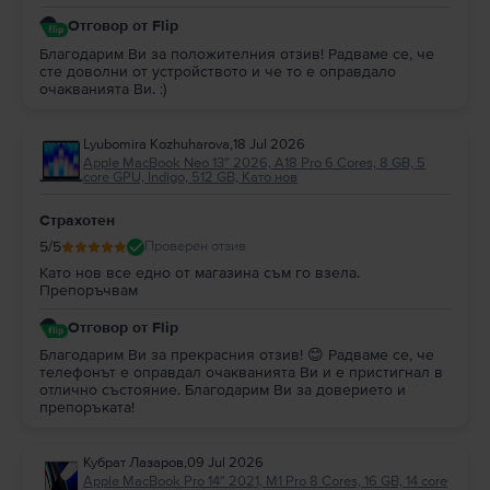
Отговор от Flip
Благодарим Ви за положителния отзив! Радваме се, че
сте доволни от устройството и че то е оправдало
очакванията Ви. :)
Lyubomira Kozhuharova
,
18 Jul 2026
Apple MacBook Neo 13″ 2026, A18 Pro 6 Cores, 8 GB, 5
core GPU, Indigo, 512 GB, Като нов
Страхотен
5
/5
Проверен отзив
Като нов все едно от магазина съм го взела.
Препоръчвам
Отговор от Flip
Благодарим Ви за прекрасния отзив! 😊 Радваме се, че
телефонът е оправдал очакванията Ви и е пристигнал в
отлично състояние. Благодарим Ви за доверието и
препоръката!
Кубрат Лазаров
,
09 Jul 2026
Apple MacBook Pro 14″ 2021, M1 Pro 8 Cores, 16 GB, 14 core