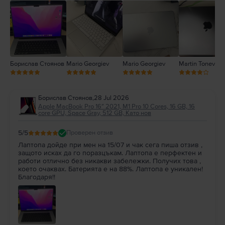
2
1
Борислав Стоянов
Mario Georgiev
Mario Georgiev
Martin Tonev
Борислав Стоянов
,
28 Jul 2026
Apple MacBook Pro 16″ 2021, M1 Pro 10 Cores, 16 GB, 16
core GPU, Space Gray, 512 GB, Като нов
5
/5
Проверен отзив
Лаптопа дойде при мен на 15/07 и чак сега пиша отзив ,
защото исках да го поразцъкам. Лаптопа е перфектен и
работи отлично без никакви забележки. Получих това ,
което очаквах. Батерията е на 88%. Лаптопа е уникален!
Благодаря!!