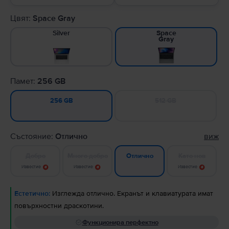
Цвят:
Space Gray
Silver
Space
Gray
Памет:
256 GB
512 GB
256 GB
Състояние:
Отлично
виж
Добро
Много добро
Като нов
Отлично
Известие
Известие
Известие
Естетично:
Изглежда отлично. Екранът и клавиатурата имат
повърхностни драскотини.
Функционира перфектно