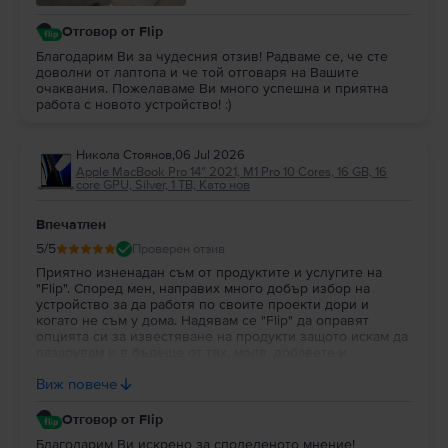
Отговор от Flip
Благодарим Ви за чудесния отзив! Радваме се, че сте
доволни от лаптопа и че той отговаря на Вашите
очаквания. Пожелаваме Ви много успешна и приятна
работа с новото устройство! :)
Никола Стоянов
,
06 Jul 2026
Apple MacBook Pro 14″ 2021, M1 Pro 10 Cores, 16 GB, 16
core GPU, Silver, 1 TB, Като нов
Впечатлен
5
/5
Проверен отзив
Приятно изненадан съм от продуктите и услугите на
"Flip". Според мен, направих много добър избор на
устройство за да работя по своите проекти дори и
когато не съм у дома. Надявам се "Flip" да оправят
опцията си за известяване на продукти защото искам да
пазарувам и в бъдеще от тях, моля, добавете и
портфейл в профила на потребителя за да си трупат
Виж повече
парички за пазаруване.
Отговор от Flip
Благодарим Ви искрено за споделеното мнение!