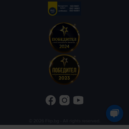
©
2026
Flip.bg
- All rights reserved.
Flip.ro
Flip.gr
Rejoy.hu