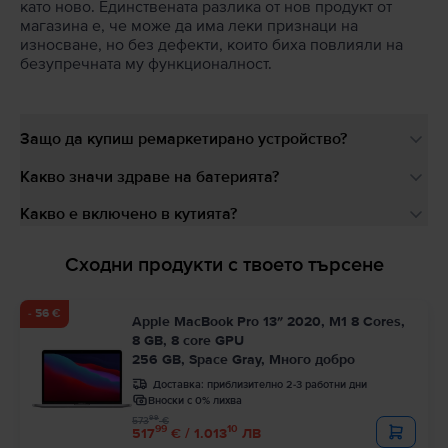
като ново. Единствената разлика от нов продукт от
магазина е, че може да има леки признаци на
износване, но без дефекти, които биха повлияли на
безупречната му функционалност.
Защо да купиш ремаркетирано устройство?
Какво значи здраве на батерията?
Какво е включено в кутията?
Сходни продукти с твоето търсене
- 56 €
Apple MacBook Pro 13″ 2020, M1 8 Cores,
8 GB, 8 core GPU
256 GB, Space Gray, Много добро
Доставка:
приблизително 2-3 работни дни
Вноски с 0% лихва
99
573
€
99
10
517
€ / 1.013
ЛВ