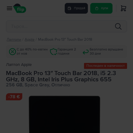
Продай
Купи
Лаптопи
/
Apple
/
MacBook Pro 13″ Touch Bar 2018
С до 40% по-евтин
Гаранция 2
Безплатно връщане
от нов
години
30 дни
Лаптоп Apple
Последен в наличност
MacBook Pro 13″ Touch Bar 2018, i5 2.3
GHz, 8 GB, Intel Iris Plus Graphics 655
256 GB, Space Gray, Отлично
-
78 €