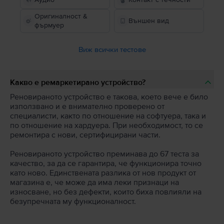
Оригиналност &
Външен вид
фърмуер
Виж всички тестове
Какво е ремаркетирано устройство?
Реновираното устройство е такова, което вече е било
използвано и е внимателно проверено от
специалисти, както по отношение на софтуера, така и
по отношение на хардуера. При необходимост, то се
ремонтира с нови, сертифицирани части.
Реновираното устройство преминава до 67 теста за
качество, за да се гарантира, че функционира точно
като ново. Единствената разлика от нов продукт от
магазина е, че може да има леки признаци на
износване, но без дефекти, които биха повлияли на
безупречната му функционалност.