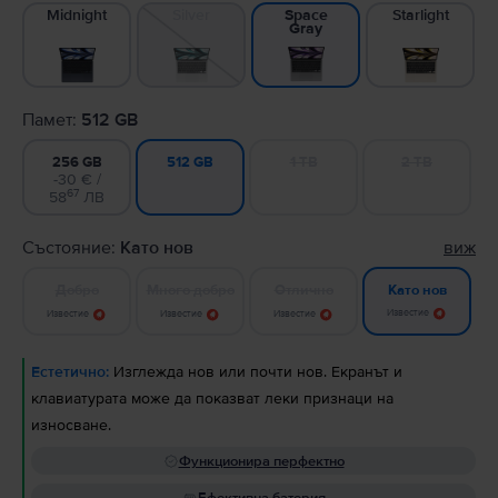
Midnight
Silver
Starlight
Space
Gray
Памет:
512 GB
256 GB
1 TB
2 TB
512 GB
-30 € /
67
58
ЛВ
Състояние:
Като нов
виж
Добро
Много добро
Отлично
Като нов
Известие
Известие
Известие
Известие
Естетично:
Изглежда нов или почти нов. Екранът и
клавиатурата може да показват леки признаци на
износване.
Функционира перфектно