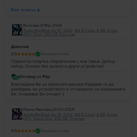
батерията – имайте предвид, че лаптопите на сайта ни
разполагат с капацитет на батерия от 85% до 100% и
Виж повече
тази стойност не зависи от естетическото състояние не
продукта. Пожелаваме Ви приятно и безпроблемно
ползване, а при нужда от съдействие винаги сме на
Вълкова
,
31 May 2026
разположение! :)
Apple MacBook Air 13″ 2022, M2 8 Cores, 8 GB, 8 core
GPU, Silver, 256 GB, Като нов
Доволна
5
/5
Проверен отзив
Страхотна покупка. Неразличим с нов такъв. Добър
избор. Отново бих купила и други устройства!
Отговор от Flip
Благодарим Ви за обратната връзка! Радваме се да
разберем, че устройството е отговорило на очакванията
Ви. Очакваме Ви отново! :)
Ирена Иванова
,
23 Oct 2024
Apple MacBook Air 13″ 2022, M2 8 Cores, 8 GB, 8 core
GPU, Space Gray, 256 GB, Отлично
5
/5
Проверен отзив