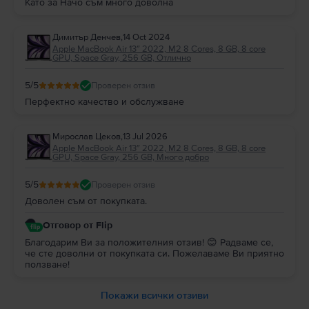
Като за Начо съм много доволна
Димитър Денчев
,
14 Oct 2024
Apple MacBook Air 13″ 2022, M2 8 Cores, 8 GB, 8 core
GPU, Space Gray, 256 GB, Отлично
5
/5
Проверен отзив
Перфектно качество и обслужване
Мирослав Цеков
,
13 Jul 2026
Apple MacBook Air 13″ 2022, M2 8 Cores, 8 GB, 8 core
GPU, Space Gray, 256 GB, Много добро
5
/5
Проверен отзив
Доволен съм от покупката.
Отговор от Flip
Благодарим Ви за положителния отзив! 😊 Радваме се,
че сте доволни от покупката си. Пожелаваме Ви приятно
ползване!
Покажи всички отзиви