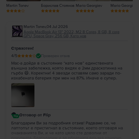
Martin Tonev
Борислав Стоянов
Mario Georgiev
Mario Georgiev
Martin Tonev
,
04 Jul 2026
Apple MacBook Air 13″ 2022, M2 8 Cores, 8 GB, 8 core
GPU, Space Gray, 256 GB, Като нов
Страхотен!
4
/5
Проверен отзив
Mac-a дойде в състояние “като нов” единствената
външна забележка, която видях е 2мм драскотинка на
гърба 😄. Коректни! 4 звезди оставям само заради по-
изхабената батерия при мен на 87%. Иначе е супер.
Отговор от Flip
Благодарим Ви за подробния отзив! Радваме се, че
лаптопът е пристигнал в състояние, което отговаря на
очакванията Ви, и че като цяло сте доволни от
покупката. Благодарим и за обратната връзка относно