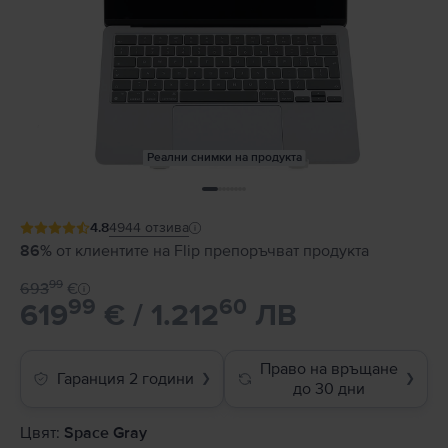
Реални снимки на продукта
4.8
4944
отзива
86%
от клиентите на Flip препоръчват продукта
99
693
€
99
60
619
€ / 1.212
ЛВ
Право на връщане
Гаранция 2 години
❯
❯
до 30 дни
Цвят:
Space Gray