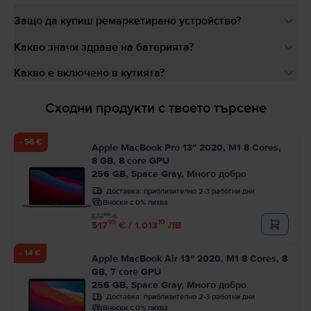
Защо да купиш ремаркетирано устройство?
Какво значи здраве на батерията?
Какво е включено в кутията?
Сходни продукти с твоето търсене
- 56 €
Apple MacBook Pro 13″ 2020, M1 8 Cores,
8 GB, 8 core GPU
256 GB, Space Gray, Много добро
Доставка:
приблизително 2-3 работни дни
Вноски с 0% лихва
99
573
€
99
10
517
€ / 1.013
ЛВ
- 14 €
Apple MacBook Air 13″ 2020, M1 8 Cores, 8
GB, 7 core GPU
256 GB, Space Gray, Много добро
Доставка:
приблизително 2-3 работни дни
Вноски с 0% лихва