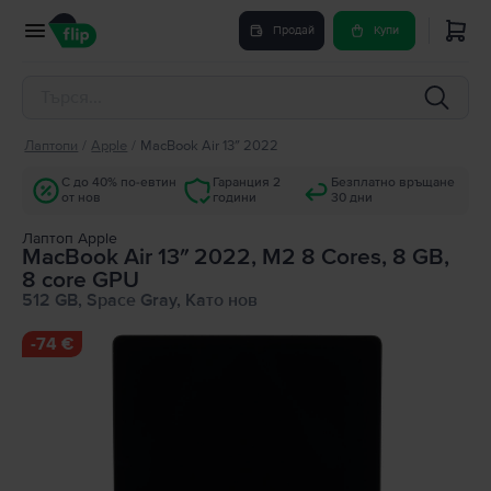
Продай
Купи
Лаптопи
/
Apple
/
MacBook Air 13″ 2022
С до 40% по-евтин
Гаранция 2
Безплатно връщане
от нов
години
30 дни
Лаптоп Apple
MacBook Air 13″ 2022, M2 8 Cores, 8 GB,
8 core GPU
512 GB, Space Gray, Като нов
-
74 €