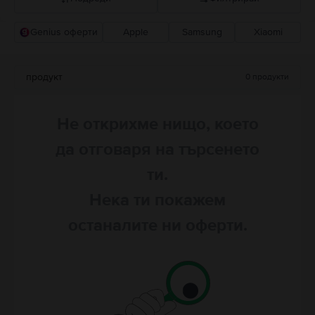
Genius оферти
Apple
Samsung
Xiaomi
Прероръчани от Flip
Понижаваща се цена
продукт
0
продукти
Повишаваща се цена
Не открихме нищо, което
да отговаря на търсенето
ти.
Нека ти покажем
останалите ни оферти.