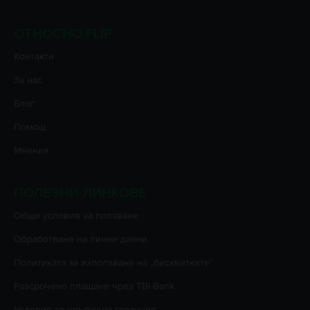
ОТНОСНО FLIP
Контакти
За нас
Блог
Помощ
Мнения
ПОЛЕЗНИ ЛИНКОВЕ
Oбщи условия за ползване
Oбработване на лични данни
Политиката за използване на „бисквитките”
Разсрочено плащане чрез TBI Bank
Условия за удължена гаранция