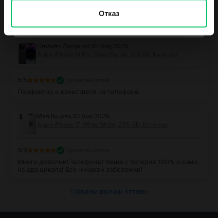
Отговор от Flip
Отказ
Благодарим Ви за отзива! 😊 Радваме се, че сте останали
Не, благодаря, не се чувствам късметлия
доволни и Ви благодарим за доверието!
Стилиян Йорданос
,
03 Aug 2026
Apple iPhone 14 Pro, Deep Purple, 128 GB, Като нов
5
/5
Проверен отзив
Перфектно е качеството на телефона.
Мая Вуцова
,
03 Aug 2026
Apple iPhone 17, White White, 256 GB, Като нов
5
/5
Проверен отзив
Много доволни! Телефонът беше с батерия 100% и само
на два цикала! Без никакви забележки!
Покажи всички отзиви