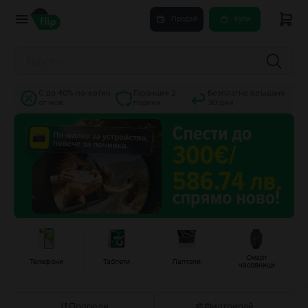
Продай
Купи
С до 40% по-евтин
Гаранция 2
Безплатно връщане
от нов
години
30 дни
Смарт
Телефони
Таблети
Лаптопи
часовници
Подреди
Филтрирай