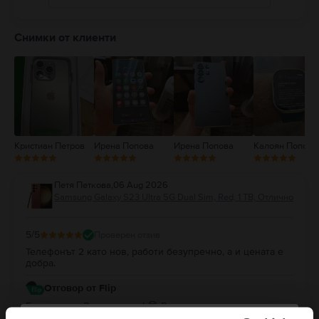
5
4
Снимки от клиенти
3
2
1
Кристиан Петров
Ирена Попова
Ирена Попова
Калоян Попов
Петя Петкова
,
06 Aug 2026
Samsung Galaxy S23 Ultra 5G Dual Sim, Red, 1 TB, Отлично
5
/5
Проверен отзив
Телефонът 2 като нов, работи безупречно, а и цената е
добра.
Отговор от Flip
Благодарим Ви за отзива! 😊 Радваме се, че сте доволни
от покупката. Благодарим Ви за доверието и Ви