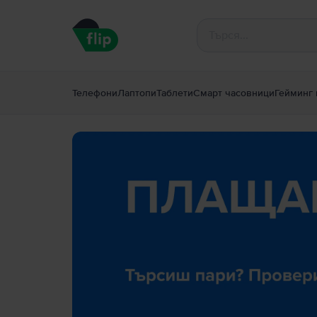
Телефони
Лаптопи
Таблети
Смарт часовници
Гейминг 