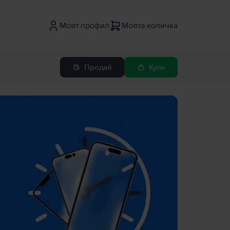
Моят профил
Моята количка
Продай
Купи