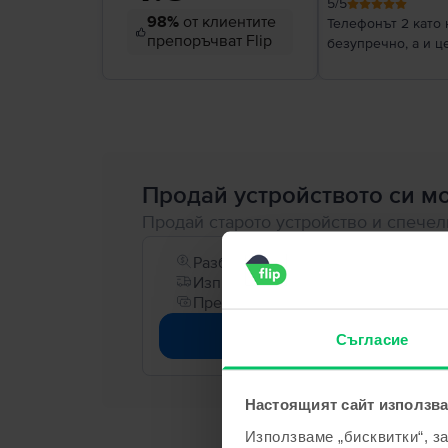
5
/5
98%
от клиентите
Телефонът 2 като 
препоръчват Flip
безупречно, а и ц
Продай устройството си мо
Продай старото устройство и спече
Разбери бързо колко струва твоет
Изпращаш го БЕЗПЛАТНО
Превеждаме ти парите директно в
Оцени устройството 
Съгласие
Настоящият сайт използва
Използваме „бисквитки“, з