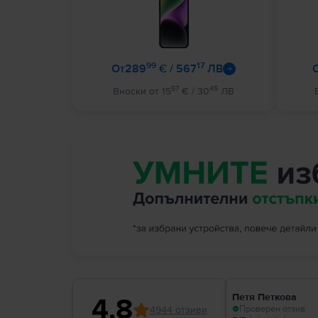
99
17
от
289
€ / 567
ЛВ
57
45
Вноски от 15
€ / 30
ЛВ
Петя Петкова
4.8
Проверен отзив
4944 отзиви