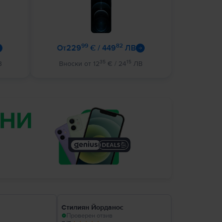
99
82
от
229
€ / 449
ЛВ
35
15
В
Вноски от 12
€ / 24
ЛВ
Стилиян Йорданос
Проверен отзив