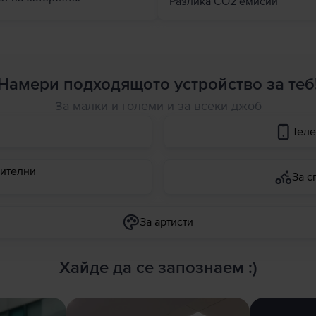
Разлика СО2 емисии
Намери подходящото устройство за теб
За малки и големи и за всеки джоб
Теле
ителни
За с
За артисти
Хайде да се запознаем :)