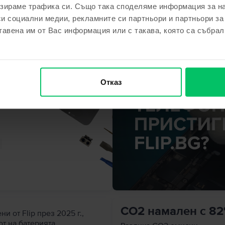
зираме трафика си. Също така споделяме информация за на
си социални медии, рекламните си партньори и партньори за
тавена им от Вас информация или с такава, която са събрал
Отказ
CO2 намален с 8
и от Flip през 2025 г.,
т на батерията.