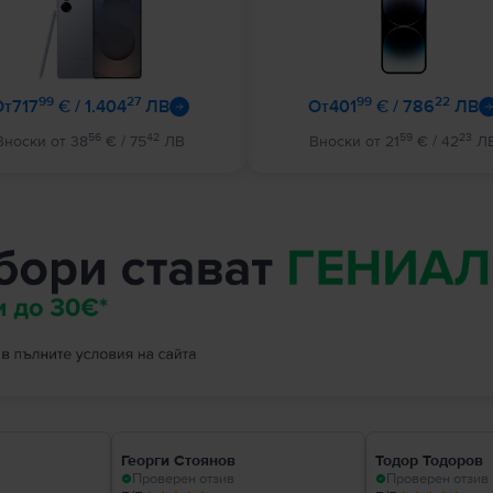
99
27
99
22
от
717
€ / 1.404
ЛВ
от
401
€ / 786
ЛВ
56
42
59
23
Вноски от 38
€ / 75
ЛВ
Вноски от 21
€ / 42
Л
Георги Стоянов
Тодор Тодоров
Проверен отзив
Проверен отзив