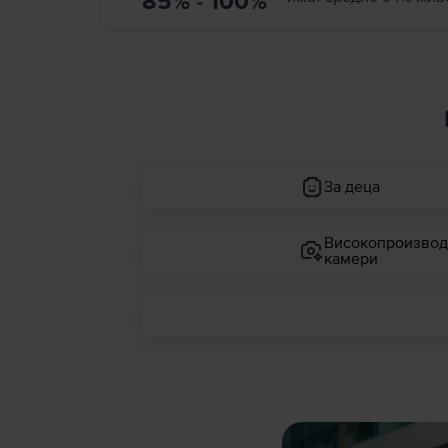
85% - 100%
За деца
Високопроизвод
камери