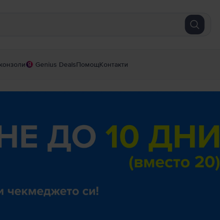
конзоли
Genius Deals
Помощ
Контакти