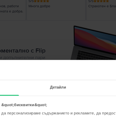
5
/5
5
/5
нов, работи
Многа добре
Страхотен е Бл
ената е добра.
ментално с Flip
ли допълнителни пари
о устройство
 банковата сметка
си
Детайли
 &quot;бисквитки&quot;
а да персонализираме съдържанието и рекламите, да предо