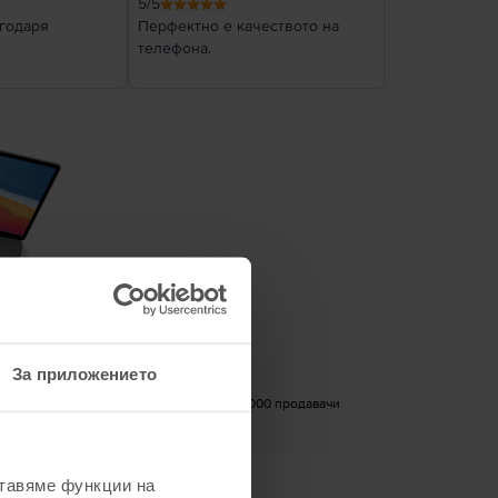
5
/5
агодаря
Перфектно е качеството на
телефона.
За приложението
4.8
/5
|
Над 350.000 продавачи
ставяме функции на