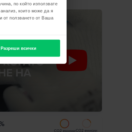
чина, по който използвате
 анализ, които може да я
и от ползването от Ваша
Разреши всички
2%
CO2 емисии
CO2 емисии